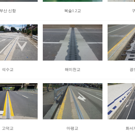
부산 신항
복술1.2교
구
석수교
해미천교
광
고덕교
마평교
화서