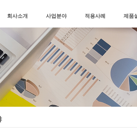
회사소개
사업분야
적용사례
제품
인사말
교량분야
교량분야
제품
회사연혁
철도분야
철도분야
인증현황
도로시설물
도로시설물
조직도
건축분야
건축분야
오시는길
구조물 유지관리
구조물 유지관리
야