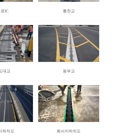
로IC
통천교
도대교
동부교
지하차도
화서지하차도