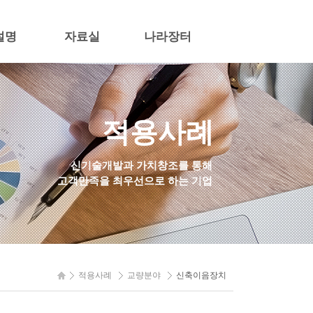
설명
자료실
나라장터
설명
연구논문
기술정보
적용사례
산업재산권
연구과제
신기술개발과 가치창조를 통해
고객만족을 최우선으로 하는 기업
적용사례
교량분야
신축이음장치