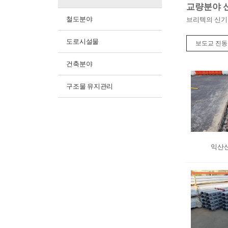
교량분야 
철도분야
브리텍의 신기
도로시설물
보도교 진
건축분야
구조물 유지관리
익산